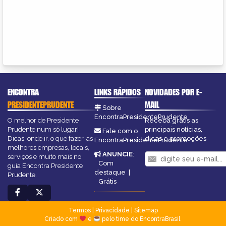
ENCONTRA
LINKS RÁPIDOS
NOVIDADES POR E-
PRESIDENTEPRUDENTE
MAIL
Sobre
EncontraPresidentePrudente
O melhor de Presidente
Receba grátis as
Prudente num só lugar!
principais notícias,
Fale com o
Dicas, onde ir, o que fazer, as
dicas e promoções
EncontraPresidentePrudente
melhores empresas, locais,
ANUNCIE
:
serviços e muito mais no
Com
guia Encontra Presidente
destaque
|
Prudente.
Grátis
Termos
|
Privacidade
|
Sitemap
Criado com
e
pelo time do EncontraBrasil