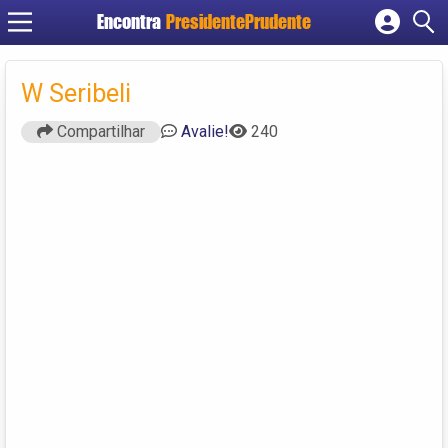
Encontra
PresidentePrudente
Cadastrar empresa
Fazer login
W Seribeli
Criar conta
Compartilhar
Avalie!
240