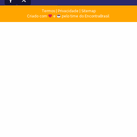
Termos
|
Privacidade
|
Sitemap
Criado com
e
pelo time do EncontraBrasil