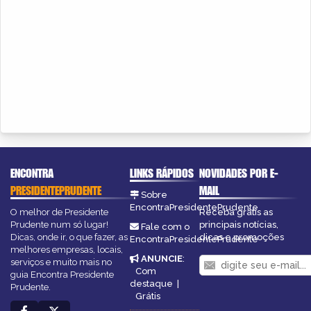
ENCONTRA
LINKS RÁPIDOS
NOVIDADES POR E-
PRESIDENTEPRUDENTE
MAIL
Sobre
EncontraPresidentePrudente
O melhor de Presidente
Receba grátis as
Prudente num só lugar!
principais notícias,
Fale com o
Dicas, onde ir, o que fazer, as
dicas e promoções
EncontraPresidentePrudente
melhores empresas, locais,
ANUNCIE
:
serviços e muito mais no
Com
guia Encontra Presidente
destaque
|
Prudente.
Grátis