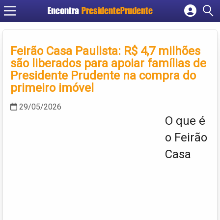
Encontra
PresidentePrudente
Cadastrar empresa
Fazer login
Feirão Casa Paulista: R$ 4,7 milhões
Criar conta
são liberados para apoiar famílias de
Presidente Prudente na compra do
primeiro imóvel
29/05/2026
O que é
o Feirão
Casa