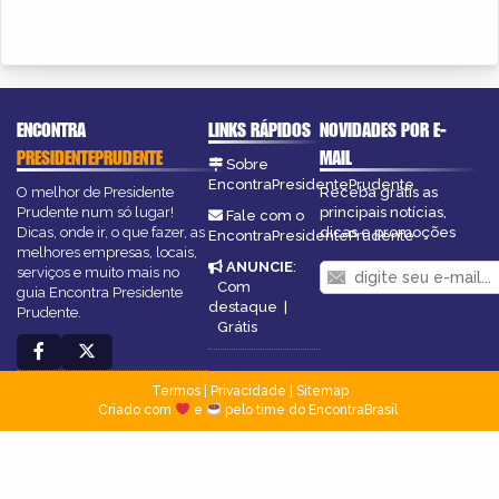
ENCONTRA
LINKS RÁPIDOS
NOVIDADES POR E-
PRESIDENTEPRUDENTE
MAIL
Sobre
EncontraPresidentePrudente
O melhor de Presidente
Receba grátis as
Prudente num só lugar!
principais notícias,
Fale com o
Dicas, onde ir, o que fazer, as
dicas e promoções
EncontraPresidentePrudente
melhores empresas, locais,
ANUNCIE
:
serviços e muito mais no
Com
guia Encontra Presidente
destaque
|
Prudente.
Grátis
Termos
|
Privacidade
|
Sitemap
Criado com
e
pelo time do EncontraBrasil