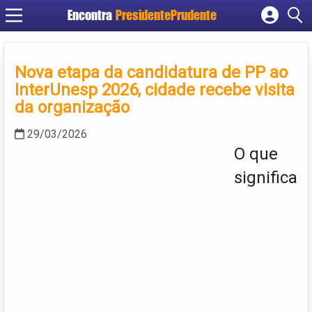
Encontra
PresidentePrudente
Cadastrar empresa
Fazer login
Nova etapa da candidatura de PP ao
Criar conta
InterUnesp 2026, cidade recebe visita
da organização
29/03/2026
O que
significa