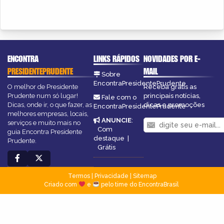
ENCONTRA
LINKS RÁPIDOS
NOVIDADES POR E-
PRESIDENTEPRUDENTE
MAIL
Sobre
EncontraPresidentePrudente
O melhor de Presidente
Receba grátis as
Prudente num só lugar!
principais notícias,
Fale com o
Dicas, onde ir, o que fazer, as
dicas e promoções
EncontraPresidentePrudente
melhores empresas, locais,
ANUNCIE
:
serviços e muito mais no
Com
guia Encontra Presidente
destaque
|
Prudente.
Grátis
Termos
|
Privacidade
|
Sitemap
Criado com
e
pelo time do EncontraBrasil