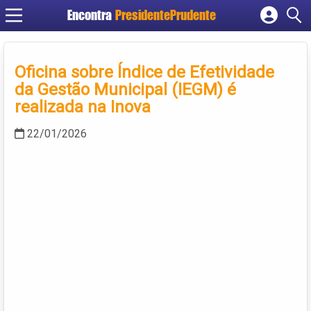
Encontra
PresidentePrudente
Cadastrar empresa
Fazer login
Oficina sobre Índice de Efetividade
Criar conta
da Gestão Municipal (IEGM) é
realizada na Inova
22/01/2026