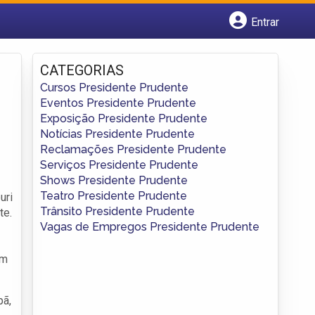
Entrar
Cadastrar empresa
Fazer login
CATEGORIAS
Criar conta
Cursos Presidente Prudente
Eventos Presidente Prudente
Exposição Presidente Prudente
Notícias Presidente Prudente
Reclamações Presidente Prudente
Serviços Presidente Prudente
Shows Presidente Prudente
Teatro Presidente Prudente
uri
Trânsito Presidente Prudente
te.
Vagas de Empregos Presidente Prudente
um
pã,