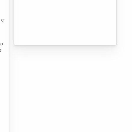
 e
vo
o