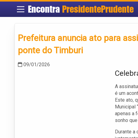
Encontra
PresidentePrudente
Prefeitura anuncia ato para as
ponte do Timburi
09/01/2026
Celebr
A assinatu
é um acont
Este ato, 
Municipal 
apenas a f
sonho que
Durante a 