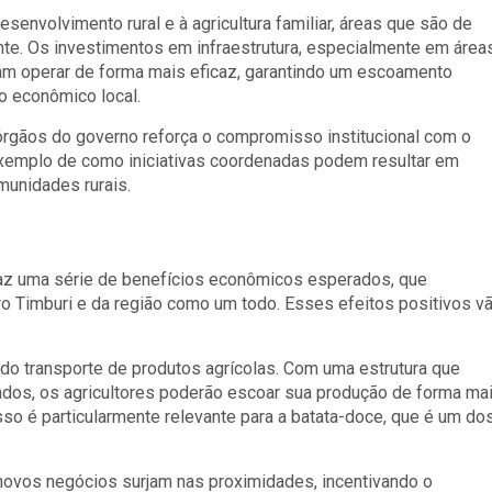
senvolvimento rural e à agricultura familiar, áreas que são de
nte. Os investimentos em infraestrutura, especialmente em área
sam operar de forma mais eficaz, garantindo um escoamento
o econômico local.
 órgãos do governo reforça o compromisso institucional com o
exemplo de como iniciativas coordenadas podem resultar em
munidades rurais.
raz uma série de benefícios econômicos esperados, que
ro Timburi e da região como um todo. Esses efeitos positivos v
 do transporte de produtos agrícolas. Com uma estrutura que
ados, os agricultores poderão escoar sua produção de forma ma
sso é particularmente relevante para a batata-doce, que é um do
 novos negócios surjam nas proximidades, incentivando o