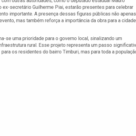
 com outras autoridades, como o deputado estadual Mauro
o ex-secretário Guilherme Piai, estarão presentes para celebrar
to importante. A presença dessas figuras públicas não apenas
 evento, mas também reforça a importância da obra para a cidade
na-se uma prioridade para o governo local, sinalizando um
aestrutura rural. Esse projeto representa um passo significati
para os residentes do bairro Timburi, mas para toda a populaçã