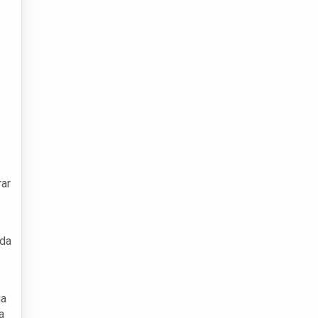
rar
 da
ia
a