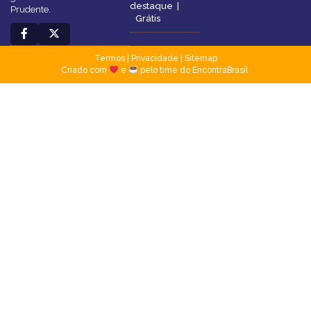
destaque
|
Prudente.
Grátis
Termos
|
Privacidade
|
Sitemap
Criado com
e
pelo time do EncontraBrasil