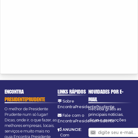
ENCONTRA
LINKS RÁPIDOS
NOVIDADES POR E-
PRESIDENTEPRUDENTE
MAIL
Sobre
EncontraPresidentePrudente
O melhor de Presidente
Receba grátis as
Prudente num só lugar!
principais notícias,
Fale com o
Dicas, onde ir, o que fazer, as
dicas e promoções
EncontraPresidentePrudente
melhores empresas, locais,
ANUNCIE
:
serviços e muito mais no
Com
guia Encontra Presidente