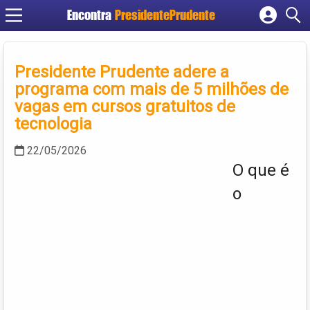
Encontra
PresidentePrudente
Cadastrar empresa
Fazer login
Presidente Prudente adere a
Criar conta
programa com mais de 5 milhões de
vagas em cursos gratuitos de
tecnologia
22/05/2026
O que é
o