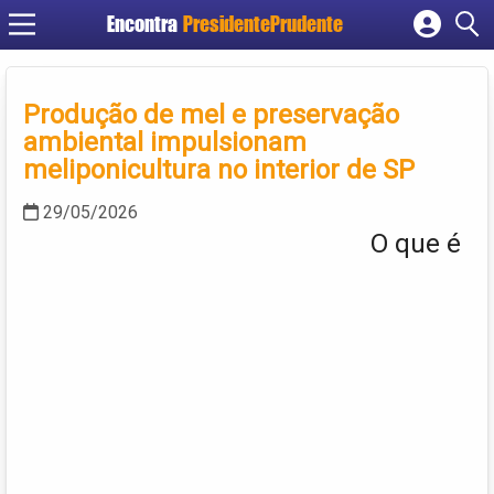
Encontra
PresidentePrudente
Cadastrar empresa
Fazer login
Produção de mel e preservação
Criar conta
ambiental impulsionam
meliponicultura no interior de SP
29/05/2026
O que é