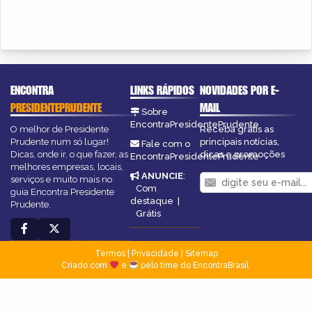
ENCONTRA
LINKS RÁPIDOS
NOVIDADES POR E-
PRESIDENTEPRUDENTE
MAIL
Sobre
EncontraPresidentePrudente
O melhor de Presidente
Receba grátis as
Prudente num só lugar!
principais notícias,
Fale com o
Dicas, onde ir, o que fazer, as
dicas e promoções
EncontraPresidentePrudente
melhores empresas, locais,
ANUNCIE
:
serviços e muito mais no
Com
guia Encontra Presidente
destaque
|
Prudente.
Grátis
Termos
|
Privacidade
|
Sitemap
Criado com
e
pelo time do EncontraBrasil