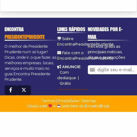
ENCONTRA
LINKS RÁPIDOS
NOVIDADES POR E-
PRESIDENTEPRUDENTE
MAIL
Sobre
EncontraPresidentePrudente
O melhor de Presidente
Receba grátis as
Prudente num só lugar!
principais notícias,
Fale com o
Dicas, onde ir, o que fazer, as
dicas e promoções
EncontraPresidentePrudente
melhores empresas, locais,
ANUNCIE
:
serviços e muito mais no
Com
guia Encontra Presidente
destaque
|
Prudente.
Grátis
Termos
|
Privacidade
|
Sitemap
Criado com
e
pelo time do EncontraBrasil