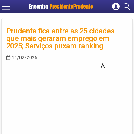
Encontra
PresidentePrudente
Cadastrar empresa
Fazer login
Prudente fica entre as 25 cidades
Criar conta
que mais geraram emprego em
2025; Serviços puxam ranking
11/02/2026
A