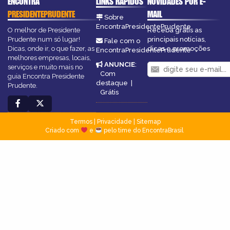
ENCONTRA
LINKS RÁPIDOS
NOVIDADES POR E-
PRESIDENTEPRUDENTE
MAIL
Sobre
EncontraPresidentePrudente
O melhor de Presidente
Receba grátis as
Prudente num só lugar!
principais notícias,
Fale com o
Dicas, onde ir, o que fazer, as
dicas e promoções
EncontraPresidentePrudente
melhores empresas, locais,
ANUNCIE
:
serviços e muito mais no
Com
guia Encontra Presidente
destaque
|
Prudente.
Grátis
Termos
|
Privacidade
|
Sitemap
Criado com
e
pelo time do EncontraBrasil