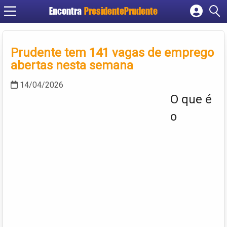
Encontra
PresidentePrudente
Cadastrar empresa
Fazer login
Prudente tem 141 vagas de emprego
Criar conta
abertas nesta semana
14/04/2026
O que é
o