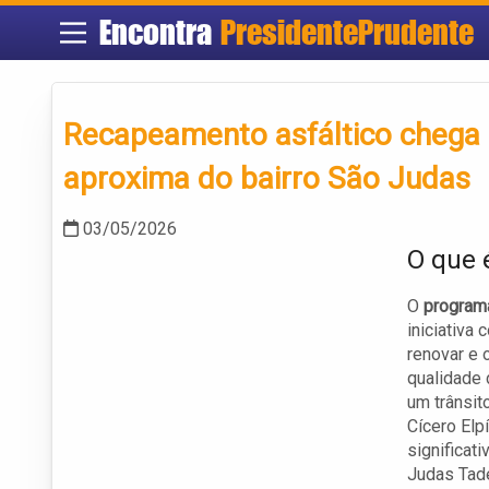
Encontra
PresidentePrudente
Recapeamento asfáltico chega à
aproxima do bairro São Judas
03/05/2026
O que 
O
program
iniciativa
renovar e 
qualidade 
um trânsit
Cícero Elp
significati
Judas Tad