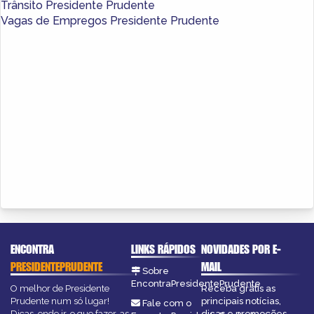
Trânsito Presidente Prudente
Vagas de Empregos Presidente Prudente
ENCONTRA
LINKS RÁPIDOS
NOVIDADES POR E-
PRESIDENTEPRUDENTE
MAIL
Sobre
EncontraPresidentePrudente
O melhor de Presidente
Receba grátis as
Prudente num só lugar!
principais notícias,
Fale com o
Dicas, onde ir, o que fazer, as
dicas e promoções