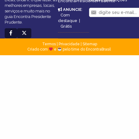
EncontraPresidentePrudente
melhores empresas, locais,
ANUNCIE
:
serviços e muito mais no
Com
guia Encontra Presidente
destaque
|
Prudente.
Grátis
Termos
|
Privacidade
|
Sitemap
Criado com
e
pelo time do EncontraBrasil