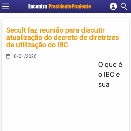
Encontra
PresidentePrudente
Cadastrar empresa
Fazer login
Secult faz reunião para discutir
Criar conta
atualização do decreto de diretrizes
de utilização do IBC
10/01/2026
O que é
o IBC e
sua