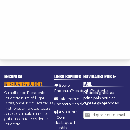
ENCONTRA
LINKS RÁPIDOS
NOVIDADES POR E-
PRESIDENTEPRUDENTE
MAIL
Sobre
EncontraPresidentePrudente
O melhor de Presidente
Receba grátis as
Prudente num só lugar!
principais notícias,
Fale com o
Dicas, onde ir, o que fazer, as
dicas e promoções
EncontraPresidentePrudente
melhores empresas, locais,
ANUNCIE
:
serviços e muito mais no
Com
guia Encontra Presidente
destaque
|
Prudente.
Grátis