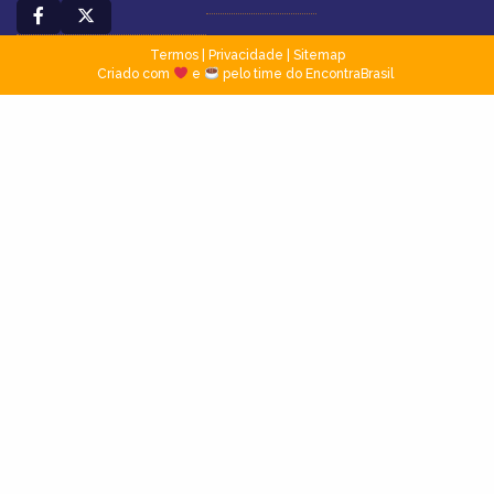
Termos
|
Privacidade
|
Sitemap
Criado com
e
pelo time do EncontraBrasil