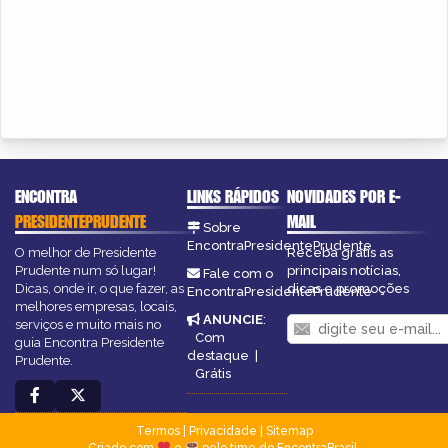
ENCONTRA
LINKS RÁPIDOS
NOVIDADES POR E-
PRESIDENTEPRUDENTE
MAIL
Sobre
EncontraPresidentePrudente
O melhor de Presidente
Receba grátis as
Prudente num só lugar!
principais notícias,
Fale com o
Dicas, onde ir, o que fazer, as
dicas e promoções
EncontraPresidentePrudente
melhores empresas, locais,
ANUNCIE
:
serviços e muito mais no
Com
guia Encontra Presidente
destaque
|
Prudente.
Grátis
Termos
|
Privacidade
|
Sitemap
Criado com
e
pelo time do EncontraBrasil