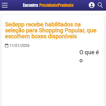
Encontra
PresidentePrudente
Cadastrar empresa
Fazer login
Sedepp recebe habilitados na
Criar conta
seleção para Shopping Popular, que
escolhem boxes disponíveis
11/01/2026
O que é
o