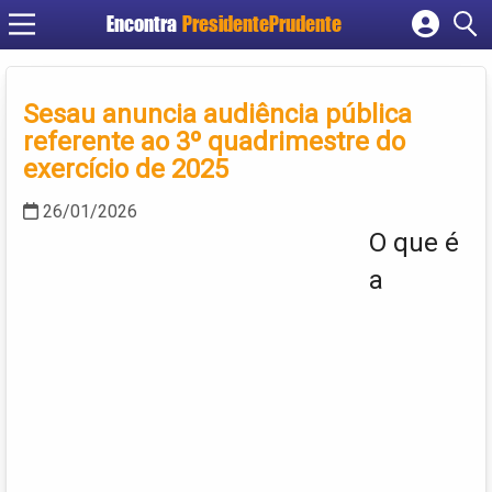
Encontra
PresidentePrudente
Cadastrar empresa
Fazer login
Sesau anuncia audiência pública
Criar conta
referente ao 3º quadrimestre do
exercício de 2025
26/01/2026
O que é
a