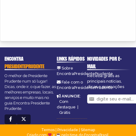
ENCONTRA
LINKS RÁPIDOS
NOVIDADES POR E-
PRESIDENTEPRUDENTE
MAIL
Sobre
EncontraPresidentePrudente
O melhor de Presidente
Receba grátis as
Prudente num só lugar!
principais notícias,
Fale com o
Dicas, onde ir, o que fazer, as
dicas e promoções
EncontraPresidentePrudente
melhores empresas, locais,
ANUNCIE
:
serviços e muito mais no
Com
guia Encontra Presidente
destaque
|
Prudente.
Grátis
Termos
|
Privacidade
|
Sitemap
Criado com
e
pelo time do EncontraBrasil