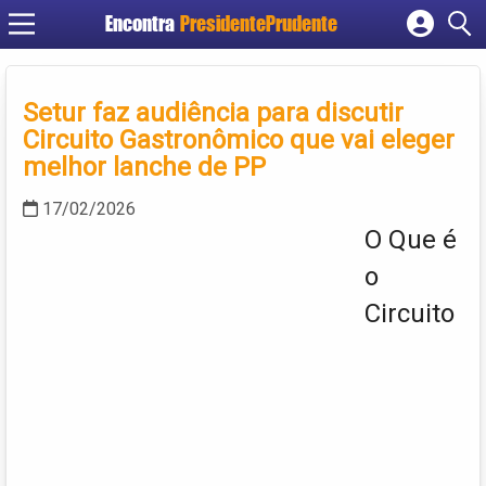
Encontra
PresidentePrudente
Cadastrar empresa
Fazer login
Setur faz audiência para discutir
Criar conta
Circuito Gastronômico que vai eleger
melhor lanche de PP
17/02/2026
O Que é
o
Circuito