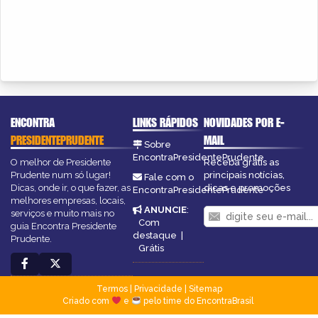
ENCONTRA
LINKS RÁPIDOS
NOVIDADES POR E-
PRESIDENTEPRUDENTE
MAIL
Sobre
EncontraPresidentePrudente
O melhor de Presidente
Receba grátis as
Prudente num só lugar!
principais notícias,
Fale com o
Dicas, onde ir, o que fazer, as
dicas e promoções
EncontraPresidentePrudente
melhores empresas, locais,
ANUNCIE
:
serviços e muito mais no
Com
guia Encontra Presidente
destaque
|
Prudente.
Grátis
Termos
|
Privacidade
|
Sitemap
Criado com
e
pelo time do EncontraBrasil