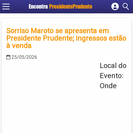
Encontra
PresidentePrudente
Cadastrar empresa
Fazer login
Sorriso Maroto se apresenta em
Criar conta
Presidente Prudente; ingressos estão
à venda
25/05/2026
Local do
Evento:
Onde