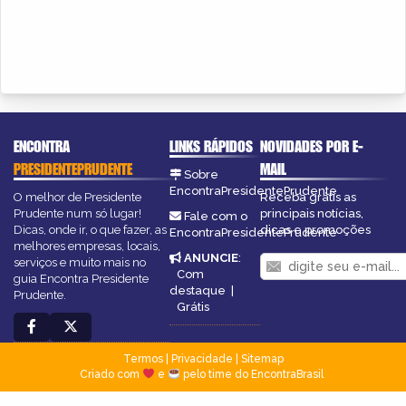
ENCONTRA
LINKS RÁPIDOS
NOVIDADES POR E-
PRESIDENTEPRUDENTE
MAIL
Sobre
EncontraPresidentePrudente
O melhor de Presidente
Receba grátis as
Prudente num só lugar!
principais notícias,
Fale com o
Dicas, onde ir, o que fazer, as
dicas e promoções
EncontraPresidentePrudente
melhores empresas, locais,
ANUNCIE
:
serviços e muito mais no
Com
guia Encontra Presidente
destaque
|
Prudente.
Grátis
Termos
|
Privacidade
|
Sitemap
Criado com
e
pelo time do EncontraBrasil