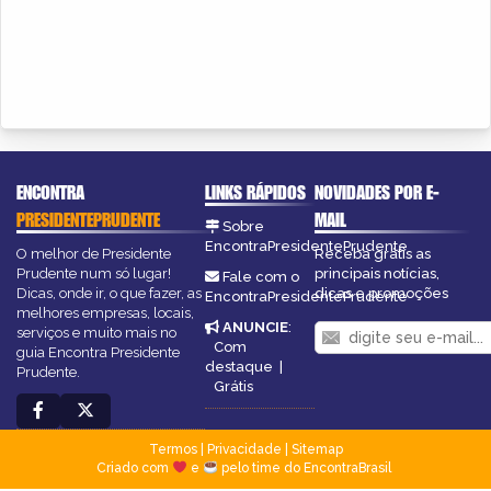
ENCONTRA
LINKS RÁPIDOS
NOVIDADES POR E-
PRESIDENTEPRUDENTE
MAIL
Sobre
EncontraPresidentePrudente
O melhor de Presidente
Receba grátis as
Prudente num só lugar!
principais notícias,
Fale com o
Dicas, onde ir, o que fazer, as
dicas e promoções
EncontraPresidentePrudente
melhores empresas, locais,
ANUNCIE
:
serviços e muito mais no
Com
guia Encontra Presidente
destaque
|
Prudente.
Grátis
Termos
|
Privacidade
|
Sitemap
Criado com
e
pelo time do EncontraBrasil