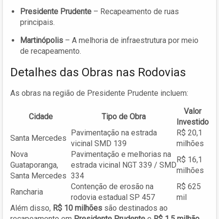
Presidente Prudente
– Recapeamento de ruas
principais.
Martinópolis
– A melhoria de infraestrutura por meio
de recapeamento.
Detalhes das Obras nas Rodovias
As obras na região de Presidente Prudente incluem:
Valor
Cidade
Tipo de Obra
Investido
Pavimentação na estrada
R$ 20,1
Santa Mercedes
vicinal SMD 139
milhões
Nova
Pavimentação e melhorias na
R$ 16,1
Guataporanga,
estrada vicinal NGT 339 / SMD
milhões
Santa Mercedes
334
Contenção de erosão na
R$ 625
Rancharia
rodovia estadual SP 457
mil
Além disso,
R$ 10 milhões
são destinados ao
recapeamento em
Presidente Prudente
e
R$ 1,5 milhão