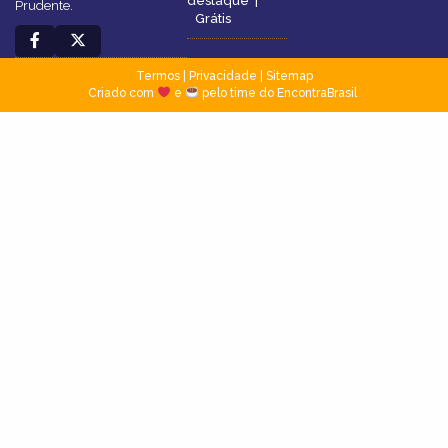
destaque
|
Prudente.
Grátis
Termos
|
Privacidade
|
Sitemap
Criado com
e
pelo time do EncontraBrasil