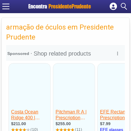
Encontra
PresidentePrudente
Cadastrar empresa
Fazer login
armação de óculos em Presidente
Criar conta
Prudente