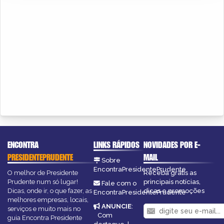
ENCONTRA
LINKS RÁPIDOS
NOVIDADES POR E-
PRESIDENTEPRUDENTE
MAIL
Sobre
EncontraPresidentePrudente
O melhor de Presidente
Receba grátis as
Prudente num só lugar!
principais notícias,
Fale com o
Dicas, onde ir, o que fazer, as
dicas e promoções
EncontraPresidentePrudente
melhores empresas, locais,
ANUNCIE
:
serviços e muito mais no
Com
guia Encontra Presidente