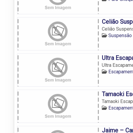
Celião Sus
Celião Suspen
Suspensão 
Ultra Esca
Ultra Escapam
Escapament
Tamaoki E
Tamaoki Esca
Escapament
Jaime – Car