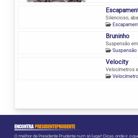
Escapament
Silencioso, ab
Escapament
Bruninho
Suspensão em 
Suspensão 
Velocity
Velocímetros 
Velocímetr
ENCONTRA
PRESIDENTEPRUDENTE
O melhor de Presidente Prudente num só lugar! Dicas, onde ir, o que