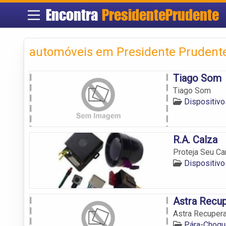
Encontra
PresidentePrudente
automóveis em Presidente Prudent
Tiago Som
Tiago Som
Dispositivo
R.A. Calza
Proteja Seu Ca
Dispositivo
Astra Recu
Astra Recuper
Pára-Choqu