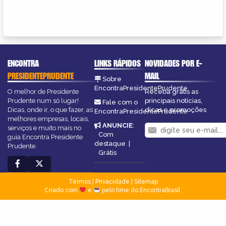
ENCONTRA
LINKS RÁPIDOS
NOVIDADES POR E-
PRESIDENTEPRUDENTE
MAIL
Sobre
EncontraPresidentePrudente
O melhor de Presidente
Receba grátis as
Prudente num só lugar!
principais notícias,
Fale com o
Dicas, onde ir, o que fazer, as
dicas e promoções
EncontraPresidentePrudente
melhores empresas, locais,
ANUNCIE
:
serviços e muito mais no
Com
guia Encontra Presidente
destaque
|
Prudente.
Grátis
Termos
|
Privacidade
|
Sitemap
Criado com
e
pelo time do EncontraBrasil