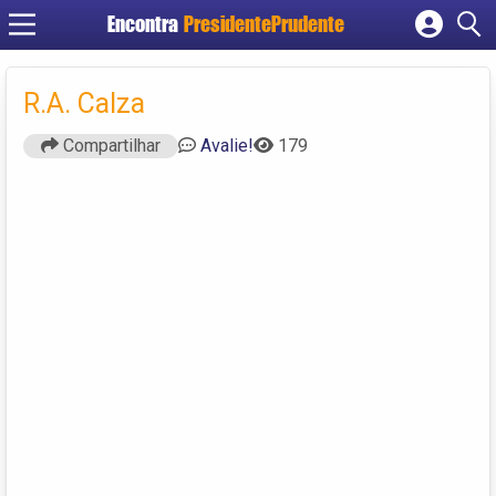
Encontra
PresidentePrudente
Cadastrar empresa
Fazer login
R.A. Calza
Criar conta
Compartilhar
Avalie!
179