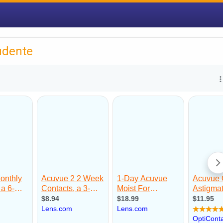
udente