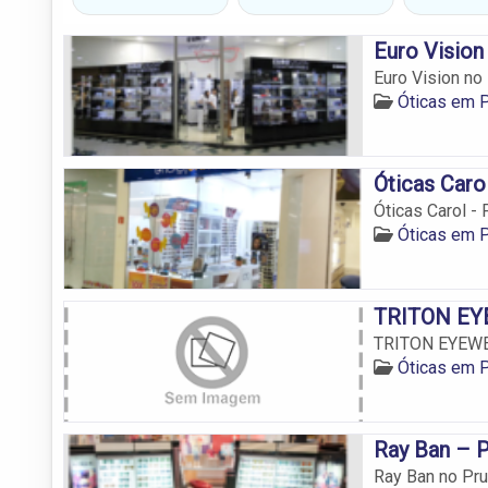
Euro Vision
Euro Vision no
Óticas em 
Óticas Caro
Óticas Carol -
Óticas em 
TRITON EY
TRITON EYEWEA
Óticas em 
Ray Ban – 
Ray Ban no Pru