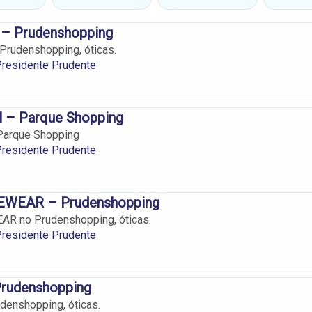
 – Prudenshopping
 Prudenshopping, óticas.
Presidente Prudente
l – Parque Shopping
 Parque Shopping
Presidente Prudente
EWEAR – Prudenshopping
R no Prudenshopping, óticas.
Presidente Prudente
Prudenshopping
denshopping, óticas.