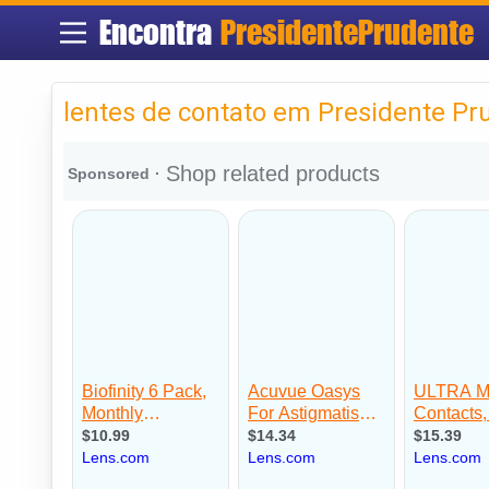
Encontra
PresidentePrudente
lentes de contato em Presidente Pr