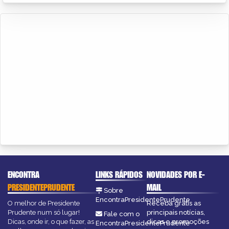
ENCONTRA
LINKS RÁPIDOS
NOVIDADES POR E-
PRESIDENTEPRUDENTE
MAIL
Sobre
EncontraPresidentePrudente
O melhor de Presidente
Receba grátis as
Prudente num só lugar!
principais notícias,
Fale com o
Dicas, onde ir, o que fazer, as
dicas e promoções
EncontraPresidentePrudente