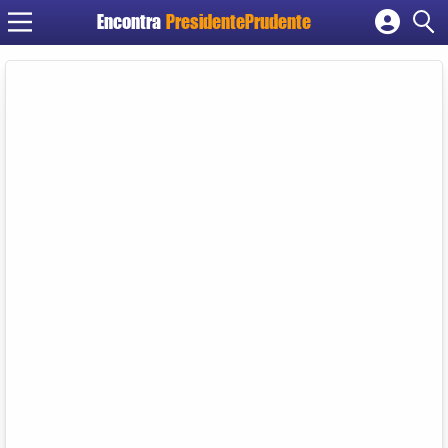
Encontra
PresidentePrudente
Cadastrar empresa
Fazer login
Criar conta