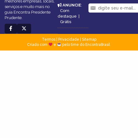
melhores empresas, locais,
ANUNCIE
:
serviços e muito mais no
Com
guia Encontra Presidente
destaque
|
Prudente.
Grátis
Termos
|
Privacidade
|
Sitemap
Criado com
e
pelo time do EncontraBrasil