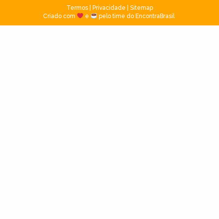
Termos
|
Privacidade
|
Sitemap
Criado com
e
pelo time do EncontraBrasil