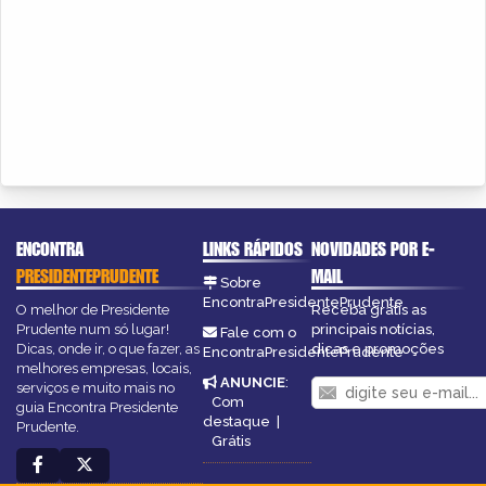
ENCONTRA
LINKS RÁPIDOS
NOVIDADES POR E-
PRESIDENTEPRUDENTE
MAIL
Sobre
EncontraPresidentePrudente
O melhor de Presidente
Receba grátis as
Prudente num só lugar!
principais notícias,
Fale com o
Dicas, onde ir, o que fazer, as
dicas e promoções
EncontraPresidentePrudente
melhores empresas, locais,
ANUNCIE
:
serviços e muito mais no
Com
guia Encontra Presidente
destaque
|
Prudente.
Grátis