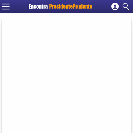
Encontra
PresidentePrudente
Cadastrar empresa
Fazer login
Criar conta