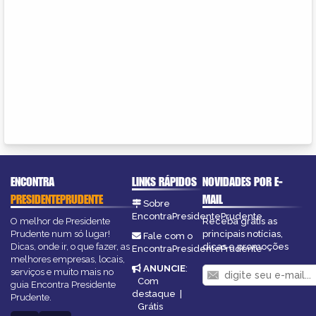
ENCONTRA
LINKS RÁPIDOS
NOVIDADES POR E-
PRESIDENTEPRUDENTE
MAIL
Sobre
EncontraPresidentePrudente
O melhor de Presidente
Receba grátis as
Prudente num só lugar!
principais notícias,
Fale com o
Dicas, onde ir, o que fazer, as
dicas e promoções
EncontraPresidentePrudente
melhores empresas, locais,
ANUNCIE
:
serviços e muito mais no
Com
guia Encontra Presidente
destaque
|
Prudente.
Grátis