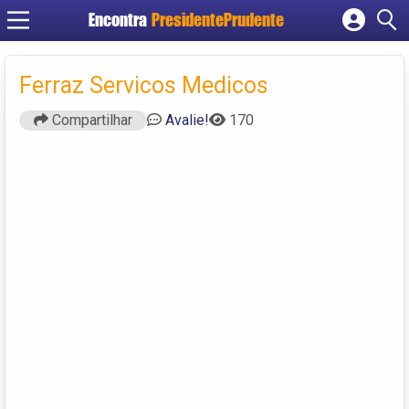
Encontra
PresidentePrudente
Cadastrar empresa
Fazer login
Ferraz Servicos Medicos
Criar conta
Compartilhar
Avalie!
170