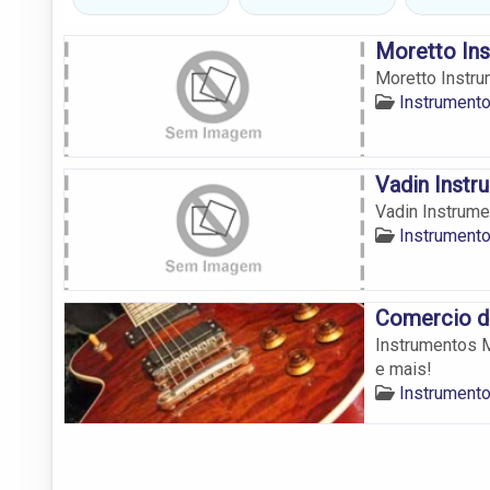
Moretto In
Moretto Instr
Instrument
Vadin Instr
Vadin Instrum
Instrument
Comercio d
Instrumentos M
e mais!
Instrument