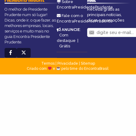
Sobre
EncontraPresidentePrudente
O melhor de Presidente
Receba grátis as
Prudente num só lugar!
principais notícias,
Fale com o
Dicas, onde ir, o que fazer, as
dicas e promoções
EncontraPresidentePrudente
melhores empresas, locais,
ANUNCIE
:
serviços e muito mais no
Com
guia Encontra Presidente
destaque
|
Prudente.
Grátis
Termos
|
Privacidade
|
Sitemap
Criado com
e
pelo time do EncontraBrasil