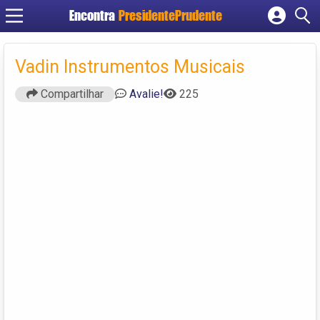
Encontra
PresidentePrudente
Cadastrar empresa
Fazer login
Vadin Instrumentos Musicais
Criar conta
Compartilhar
Avalie!
225