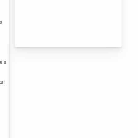
s
e a
al.