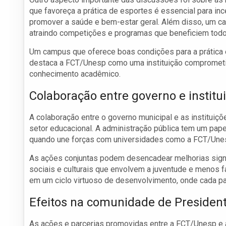
que favoreça a prática de esportes é essencial para inc
promover a saúde e bem-estar geral. Além disso, um c
atraindo competições e programas que beneficiem tod
Um campus que oferece boas condições para a prática e
destaca a FCT/Unesp como uma instituição comprometid
conhecimento acadêmico.
Colaboração entre governo e institu
A colaboração entre o governo municipal e as instituiçõ
setor educacional. A administração pública tem um papel
quando une forças com universidades como a FCT/Unesp
As ações conjuntas podem desencadear melhorias signifi
sociais e culturais que envolvem a juventude e menos 
em um ciclo virtuoso de desenvolvimento, onde cada part
Efeitos na comunidade de Presiden
As ações e parcerias promovidas entre a FCT/Unesp e 