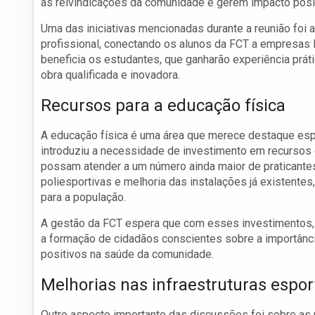
às reivindicações da comunidade e gerem impacto posi
Uma das iniciativas mencionadas durante a reunião foi 
profissional, conectando os alunos da FCT a empresas 
beneficia os estudantes, que ganharão experiência pr
obra qualificada e inovadora.
Recursos para a educação física
A educação física é uma área que merece destaque espe
introduziu a necessidade de investimento em recursos 
possam atender a um número ainda maior de praticantes.
poliesportivas e melhoria das instalações já existente
para a população.
A gestão da FCT espera que com esses investimentos, p
a formação de cidadãos conscientes sobre a importânci
positivos na saúde da comunidade.
Melhorias nas infraestruturas espor
Outro aspecto importante das discussões foi sobre as m