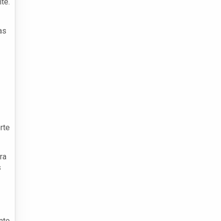
te.
as
rte
ra
s
nte