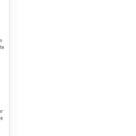
m
te
er
da