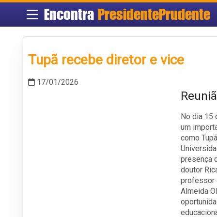
Encontra
PresidentePrudente
Tupã recebe diretor e vice
17/01/2026
Reuniã
No dia 15 
um importa
como Tupã,
Universida
presença d
doutor Rica
professor 
Almeida Ol
oportunidad
educaciona