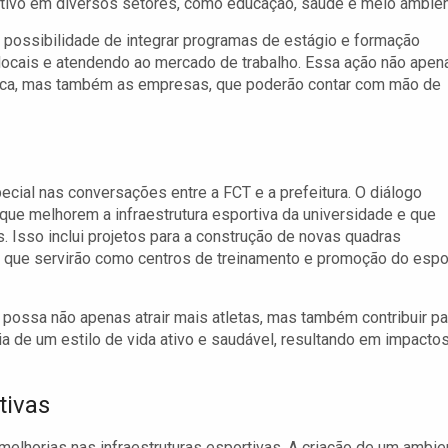
tivo em diversos setores, como educação, saúde e meio ambien
a possibilidade de integrar programas de estágio e formação
locais e atendendo ao mercado de trabalho. Essa ação não apen
ática, mas também as empresas, que poderão contar com mão de
cial nas conversações entre a FCT e a prefeitura. O diálogo
que melhorem a infraestrutura esportiva da universidade e que
 Isso inclui projetos para a construção de novas quadras
s, que servirão como centros de treinamento e promoção do espo
ossa não apenas atrair mais atletas, mas também contribuir pa
a de um estilo de vida ativo e saudável, resultando em impacto
tivas
elhorias nas infraestruturas esportivas. A criação de um ambie