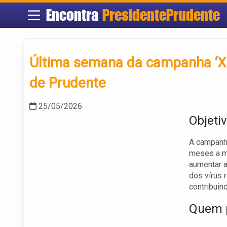
Encontra
PresidentePrudente
Última semana da campanha ‘Xô
de Prudente
25/05/2026
Objeti
A campanha
meses a m
aumentar a
dos vírus 
contribuin
Quem p