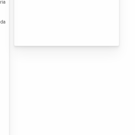
ria
 da