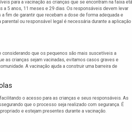
íveis para a vacinação as crianças que se encontram na faixa etá
s a 5 anos, 11 meses e 29 dias. Os responsáveis devem levar
s a fim de garantir que recebam a dose de forma adequada e
a parental ou responsável legal é necessária durante a aplicação
nte considerando que os pequenos são mais suscetíveis a
que as crianças sejam vacinadas, evitamos casos graves e
omunidade. A vacinação ajuda a construir uma barreira de
olas
 facilitando o acesso para as crianças e seus responsáveis. As
assegurando que o processo seja realizado com segurança. É
apropriado e estejam presentes durante a vacinação.