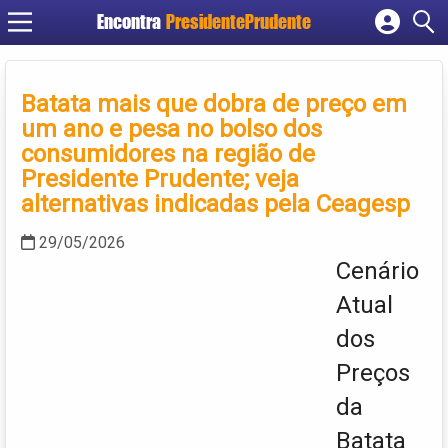
Encontra
PresidentePrudente
Cadastrar empresa
Fazer login
Batata mais que dobra de preço em
Criar conta
um ano e pesa no bolso dos
consumidores na região de
Presidente Prudente; veja
alternativas indicadas pela Ceagesp
29/05/2026
Cenário
Atual
dos
Preços
da
Batata