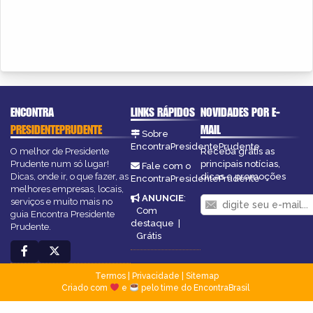
ENCONTRA
LINKS RÁPIDOS
NOVIDADES POR E-
PRESIDENTEPRUDENTE
MAIL
Sobre
EncontraPresidentePrudente
O melhor de Presidente
Receba grátis as
Prudente num só lugar!
principais notícias,
Fale com o
Dicas, onde ir, o que fazer, as
dicas e promoções
EncontraPresidentePrudente
melhores empresas, locais,
ANUNCIE
:
serviços e muito mais no
Com
guia Encontra Presidente
destaque
|
Prudente.
Grátis
Termos
|
Privacidade
|
Sitemap
Criado com
e
pelo time do EncontraBrasil