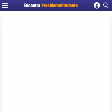
Encontra
PresidentePrudente
Cadastrar empresa
Fazer login
Criar conta