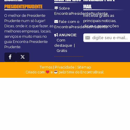
PRESIDENTEPRUDENTE
MAIL
Sobre
EncontraPresidentePrudente
O melhor de Presidente
Receba grátis as
Prudente num só lugar!
principais notícias,
Fale com o
Dicas, onde ir, o que fazer, as
dicas e promoções
EncontraPresidentePrudente
melhores empresas, locais,
ANUNCIE
:
serviços e muito mais no
Com
guia Encontra Presidente
destaque
|
Prudente.
Grátis
Termos
|
Privacidade
|
Sitemap
Criado com
e
pelo time do EncontraBrasil