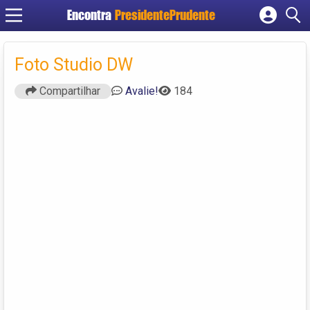
Encontra
PresidentePrudente
Cadastrar empresa
Fazer login
Foto Studio DW
Criar conta
Compartilhar
Avalie!
184