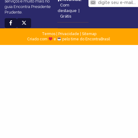
serviços e muito mais no
Com
guia Encontra Presidente
destaque
|
Prudente.
Grátis
Termos
|
Privacidade
|
Sitemap
Criado com
e
pelo time do EncontraBrasil