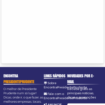
ENCONTRA
LINKS RÁPIDOS
NOVIDADES POR E-
PRESIDENTEPRUDENTE
MAIL
Sobre
EncontraPresidentePrudente
O melhor de Presidente
Receba grátis as
Prudente num só lugar!
principais notícias,
Fale com o
Dicas, onde ir, o que fazer, as
dicas e promoções
EncontraPresidentePrudente
melhores empresas, locais,
ANUNCIE
: