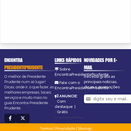
ENCONTRA
LINKS RÁPIDOS
NOVIDADES POR E-
PRESIDENTEPRUDENTE
MAIL
Sobre
EncontraPresidentePrudente
O melhor de Presidente
Receba grátis as
Prudente num só lugar!
principais notícias,
Fale com o
Dicas, onde ir, o que fazer, as
dicas e promoções
EncontraPresidentePrudente
melhores empresas, locais,
ANUNCIE
:
serviços e muito mais no
Com
guia Encontra Presidente
destaque
|
Prudente.
Grátis
Termos
|
Privacidade
|
Sitemap