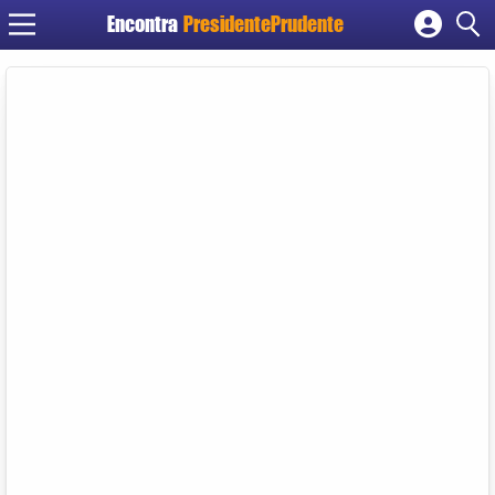
Encontra
PresidentePrudente
Cadastrar empresa
Fazer login
Criar conta