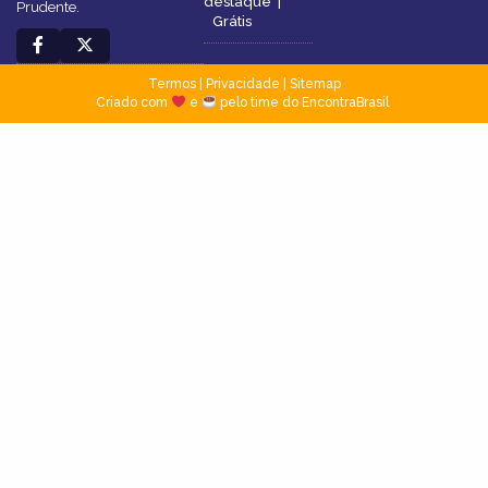
destaque
|
Prudente.
Grátis
Termos
|
Privacidade
|
Sitemap
Criado com
e
pelo time do EncontraBrasil