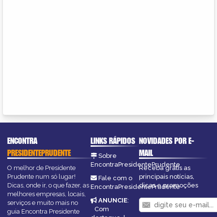
ENCONTRA
LINKS RÁPIDOS
NOVIDADES POR E-
PRESIDENTEPRUDENTE
MAIL
Sobre
EncontraPresidentePrudente
O melhor de Presidente
Receba grátis as
Prudente num só lugar!
principais notícias,
Fale com o
Dicas, onde ir, o que fazer, as
dicas e promoções
EncontraPresidentePrudente
melhores empresas, locais,
ANUNCIE
:
serviços e muito mais no
Com
guia Encontra Presidente