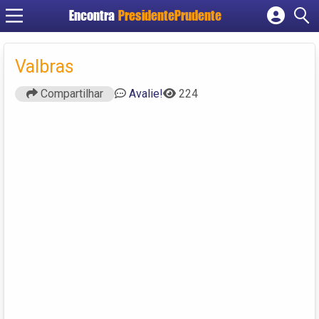
Encontra
PresidentePrudente
Cadastrar empresa
Fazer login
Valbras
Criar conta
Compartilhar
Avalie!
224