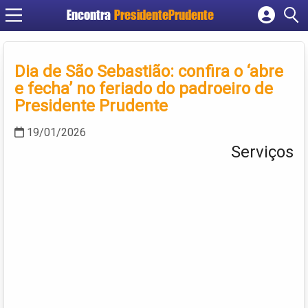
Encontra
PresidentePrudente
Cadastrar empresa
Fazer login
Dia de São Sebastião: confira o ‘abre
Criar conta
e fecha’ no feriado do padroeiro de
Presidente Prudente
19/01/2026
Serviços