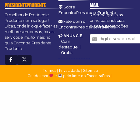
PRESIDENTEPRUDENTE
MAIL
Sobre
EncontraPresidentePrudente
O melhor de Presidente
Receba grátis as
Prudente num só lugar!
principais notícias,
Fale com o
Dicas, onde ir, o que fazer, as
dicas e promoções
EncontraPresidentePrudente
melhores empresas, locais,
ANUNCIE
:
serviços e muito mais no
Com
guia Encontra Presidente
destaque
|
Prudente.
Grátis
Termos
|
Privacidade
|
Sitemap
Criado com
e
pelo time do EncontraBrasil