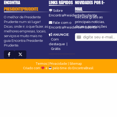
ENCONTRA
LINKS RÁPIDOS
NOVIDADES POR E-
PRESIDENTEPRUDENTE
MAIL
Sobre
EncontraPresidentePrudente
O melhor de Presidente
Receba grátis as
Prudente num só lugar!
principais notícias,
Fale com o
Dicas, onde ir, o que fazer, as
dicas e promoções
EncontraPresidentePrudente
melhores empresas, locais,
ANUNCIE
:
serviços e muito mais no
Com
guia Encontra Presidente
destaque
|
Prudente.
Grátis
Termos
|
Privacidade
|
Sitemap
Criado com
e
pelo time do EncontraBrasil