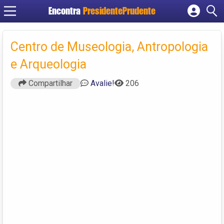
Encontra
PresidentePrudente
Cadastrar empresa
Fazer login
Centro de Museologia, Antropologia
Criar conta
e Arqueologia
Compartilhar
Avalie!
206