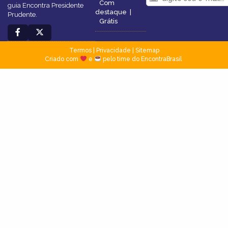
Com
guia Encontra Presidente
destaque
|
Prudente.
Grátis
Termos
|
Privacidade
|
Sitemap
Criado com
e
pelo time do EncontraBrasil