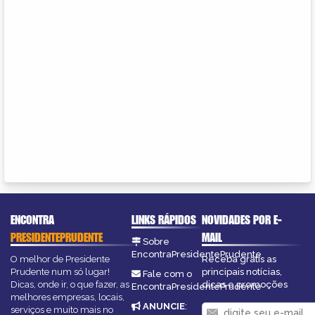
ENCONTRA
LINKS RÁPIDOS
NOVIDADES POR E-
PRESIDENTEPRUDENTE
MAIL
Sobre
EncontraPresidentePrudente
O melhor de Presidente
Receba grátis as
Prudente num só lugar!
principais notícias,
Fale com o
Dicas, onde ir, o que fazer, as
dicas e promoções
EncontraPresidentePrudente
melhores empresas, locais,
ANUNCIE
:
serviços e muito mais no