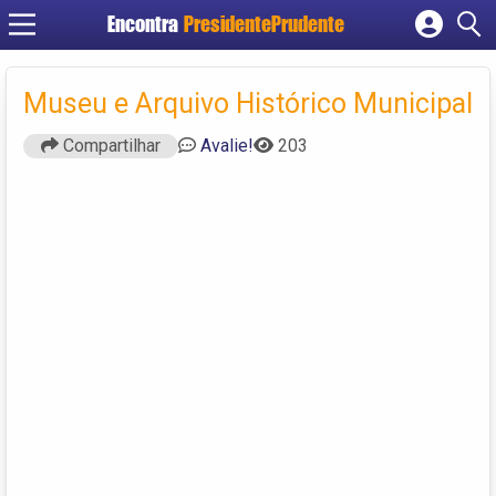
Encontra
PresidentePrudente
Cadastrar empresa
Fazer login
Museu e Arquivo Histórico Municipal
Criar conta
Compartilhar
Avalie!
203