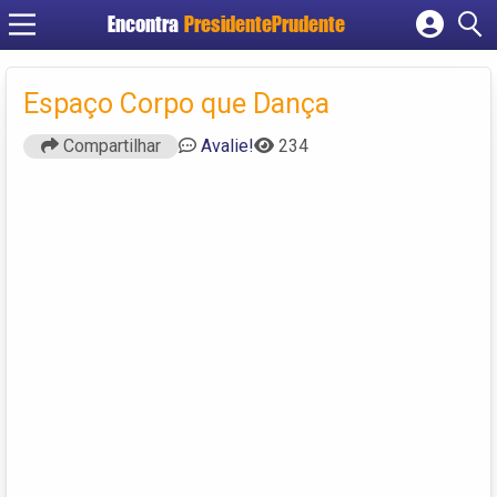
Encontra
PresidentePrudente
Cadastrar empresa
Fazer login
Espaço Corpo que Dança
Criar conta
Compartilhar
Avalie!
234