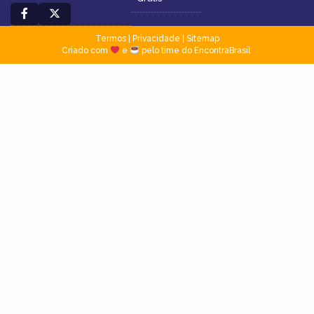
Termos
|
Privacidade
|
Sitemap
Criado com
e
pelo time do EncontraBrasil