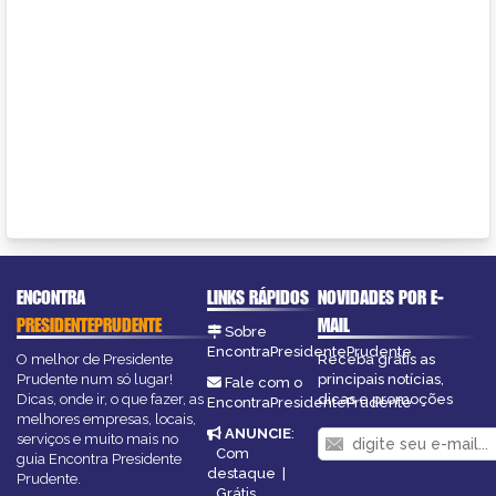
ENCONTRA
LINKS RÁPIDOS
NOVIDADES POR E-
PRESIDENTEPRUDENTE
MAIL
Sobre
EncontraPresidentePrudente
O melhor de Presidente
Receba grátis as
Prudente num só lugar!
principais notícias,
Fale com o
Dicas, onde ir, o que fazer, as
dicas e promoções
EncontraPresidentePrudente
melhores empresas, locais,
ANUNCIE
:
serviços e muito mais no
Com
guia Encontra Presidente
destaque
|
Prudente.
Grátis