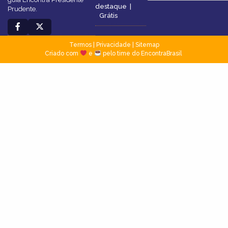
destaque
|
Prudente.
Grátis
Termos
|
Privacidade
|
Sitemap
Criado com
e
pelo time do EncontraBrasil