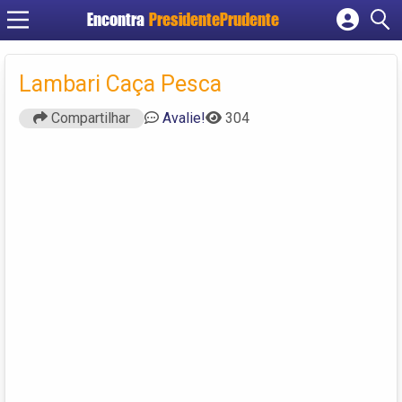
Encontra
PresidentePrudente
Cadastrar empresa
Fazer login
Lambari Caça Pesca
Criar conta
Compartilhar
Avalie!
304