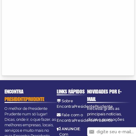
ENCONTRA
LINKS RÁPIDOS
NOVIDADES POR E-
PRESIDENTEPRUDENTE
MAIL
Sobre
EncontraPresidentePrudente
O melhor de Presidente
Receba grátis as
Prudente num só lugar!
principais notícias,
Fale com o
Dicas, onde ir, o que fazer, as
dicas e promoções
EncontraPresidentePrudente
melhores empresas, locais,
ANUNCIE
:
serviços e muito mais no
Com
guia Encontra Presidente