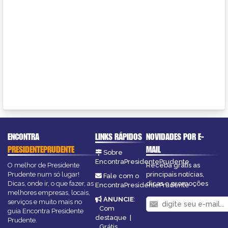
ENCONTRA
LINKS RÁPIDOS
NOVIDADES POR E-
PRESIDENTEPRUDENTE
MAIL
Sobre
EncontraPresidentePrudente
O melhor de Presidente
Receba grátis as
Prudente num só lugar!
principais notícias,
Fale com o
Dicas, onde ir, o que fazer, as
dicas e promoções
EncontraPresidentePrudente
melhores empresas, locais,
ANUNCIE
:
serviços e muito mais no
Com
guia Encontra Presidente
destaque
|
Prudente.
Grátis