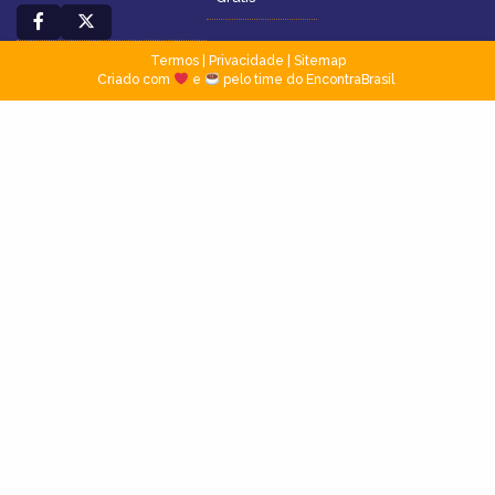
Termos
|
Privacidade
|
Sitemap
Criado com
e
pelo time do EncontraBrasil