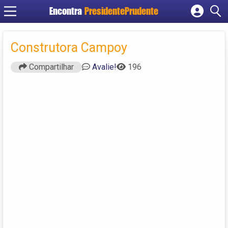
Encontra
PresidentePrudente
Cadastrar empresa
Fazer login
Construtora Campoy
Criar conta
Compartilhar
Avalie!
196