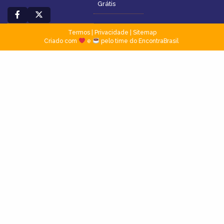
Grátis
Termos
|
Privacidade
|
Sitemap
Criado com
e
pelo time do EncontraBrasil