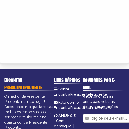
ENCONTRA
LINKS RÁPIDOS
NOVIDADES POR E-
PRESIDENTEPRUDENTE
MAIL
Sobre
EncontraPresidentePrudente
O melhor de Presidente
Receba grátis as
Prudente num só lugar!
principais notícias,
Fale com o
Dicas, onde ir, o que fazer, as
dicas e promoções
EncontraPresidentePrudente
melhores empresas, locais,
ANUNCIE
:
serviços e muito mais no
Com
guia Encontra Presidente
destaque
|
Prudente.