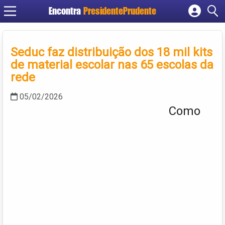
Encontra
PresidentePrudente
Cadastrar empresa
Fazer login
Seduc faz distribuição dos 18 mil kits
Criar conta
de material escolar nas 65 escolas da
rede
05/02/2026
Como