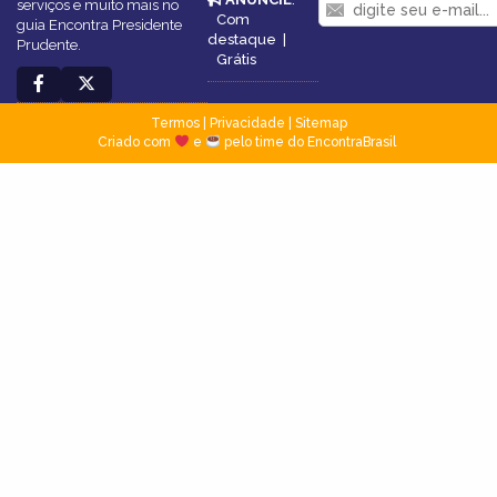
serviços e muito mais no
Com
guia Encontra Presidente
destaque
|
Prudente.
Grátis
Termos
|
Privacidade
|
Sitemap
Criado com
e
pelo time do EncontraBrasil