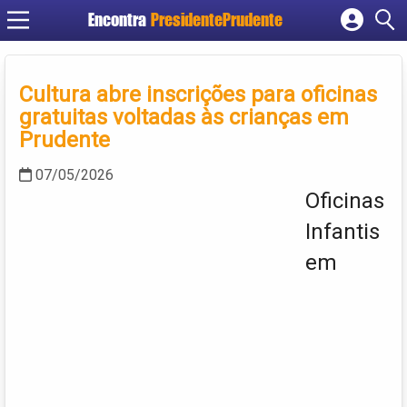
Encontra
PresidentePrudente
Cadastrar empresa
Fazer login
Cultura abre inscrições para oficinas
Criar conta
gratuitas voltadas às crianças em
Prudente
07/05/2026
Oficinas
Infantis
em