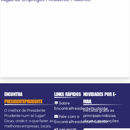
ENCONTRA
LINKS RÁPIDOS
NOVIDADES POR E-
PRESIDENTEPRUDENTE
MAIL
Sobre
EncontraPresidentePrudente
O melhor de Presidente
Receba grátis as
Prudente num só lugar!
principais notícias,
Fale com o
Dicas, onde ir, o que fazer, as
dicas e promoções
EncontraPresidentePrudente
melhores empresas, locais,
ANUNCIE
: